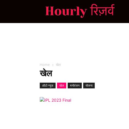
H
R
Home
खेल
खेल
ऑटो न्यूज़
खेल
मनोरंजन
योजना