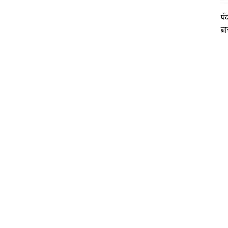
पं
बा